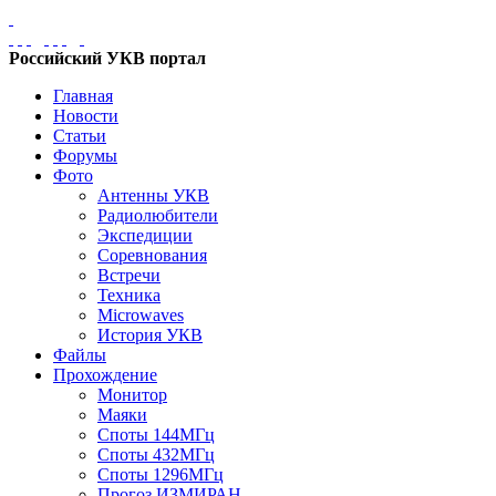
Российский УКВ портал
Главная
Новости
Статьи
Форумы
Фото
Антенны УКВ
Радиолюбители
Экспедиции
Соревнования
Встречи
Техника
Microwaves
История УКВ
Файлы
Прохождение
Монитор
Маяки
Споты 144МГц
Споты 432МГц
Споты 1296МГц
Прогоз ИЗМИРАН