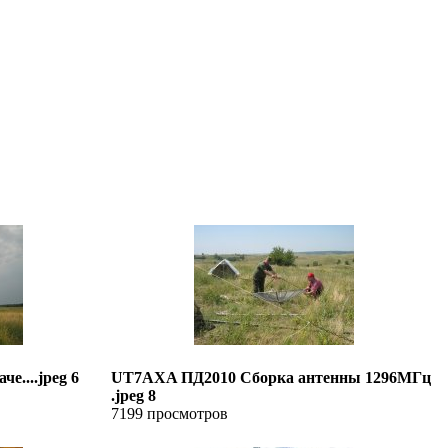
е....jpeg 6
UT7AXA ПД2010 Сборка антенны 1296МГц
.jpeg 8
7199 просмотров