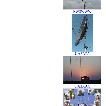
RW3WWW
UA3APA
UA3XAC