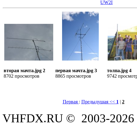
UW2I
вторая мачта.jpg 2
первая мачта.jpg 3
толпа.jpg 4
8702 просмотров
8865 просмотров
9742 просмот
Первая
:
Предыдущая <<
1
|
2
VHFDX.RU © 2003-2026