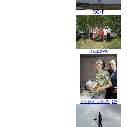
RG4F
RK3RWA
RN3КК и RL3QCS