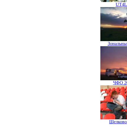
UT4
Зональны
ЧФО 2
Щелково