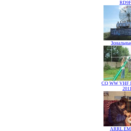
RD9
Зональны
CQ WW VHF D
201
ARRL EME