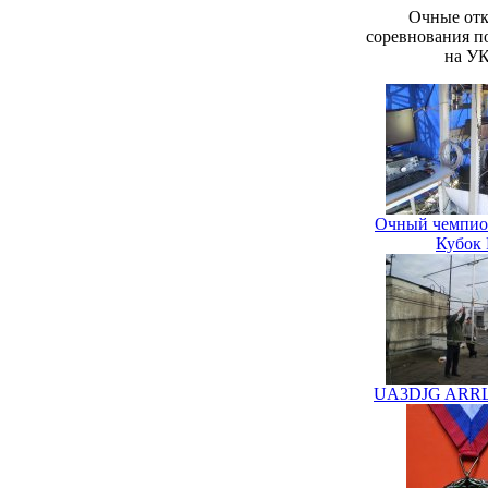
Очные от
соревнования п
на У
Очный чемпио
Кубок
UA3DJG ARRL