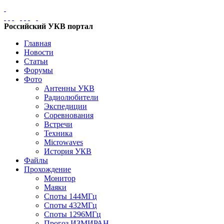
Российский УКВ портал
Главная
Новости
Статьи
Форумы
Фото
Антенны УКВ
Радиолюбители
Экспедиции
Соревнования
Встречи
Техника
Microwaves
История УКВ
Файлы
Прохождение
Монитор
Маяки
Споты 144МГц
Споты 432МГц
Споты 1296МГц
Прогоз ИЗМИРАН