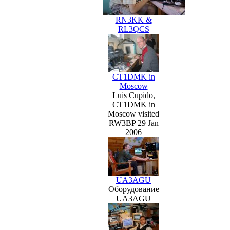
RN3KK &
RL3QCS
CT1DMK in
Moscow
Luis Cupido,
CT1DMK in
Moscow visited
RW3BP 29 Jan
2006
UA3AGU
Оборудование
UA3AGU