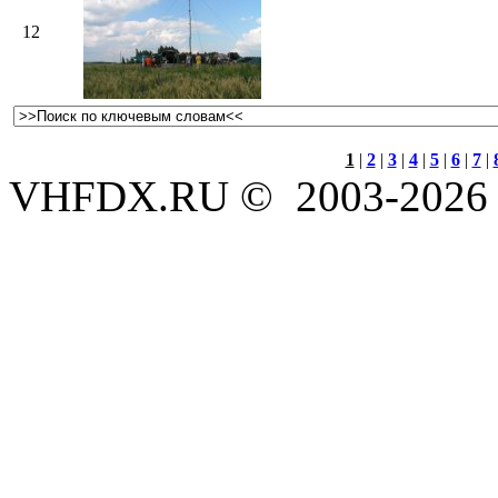
12
1
|
2
|
3
|
4
|
5
|
6
|
7
|
VHFDX.RU © 2003-2026