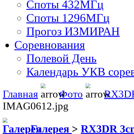
Споты 432МГц
Споты 1296МГц
Прогоз ИЗМИРАН
Соревнования
Полевой День
Календарь УКВ соре
Главная
Фото
RX3DR
IMAG0612.jpg
Галерея
>
RX3DR 3cm