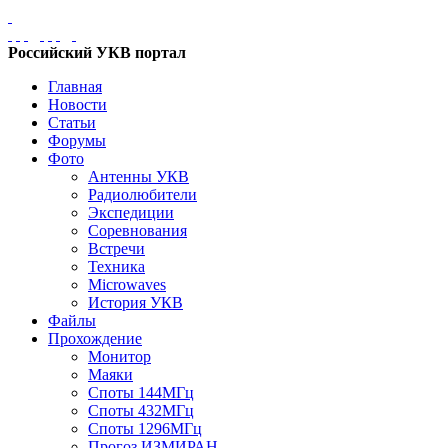
Российский УКВ портал
Главная
Новости
Статьи
Форумы
Фото
Антенны УКВ
Радиолюбители
Экспедиции
Соревнования
Встречи
Техника
Microwaves
История УКВ
Файлы
Прохождение
Монитор
Маяки
Споты 144МГц
Споты 432МГц
Споты 1296МГц
Прогоз ИЗМИРАН