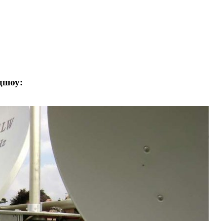
дшоу: