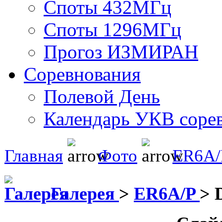
Споты 432МГц
Споты 1296МГц
Прогоз ИЗМИРАН
Соревнования
Полевой День
Календарь УКВ соре
Главная
Фото
ER6A/
Галерея
>
ER6A/P
>