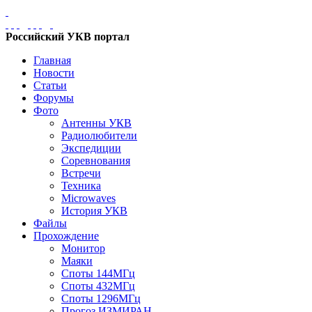
Российский УКВ портал
Главная
Новости
Статьи
Форумы
Фото
Антенны УКВ
Радиолюбители
Экспедиции
Соревнования
Встречи
Техника
Microwaves
История УКВ
Файлы
Прохождение
Монитор
Маяки
Споты 144МГц
Споты 432МГц
Споты 1296МГц
Прогоз ИЗМИРАН