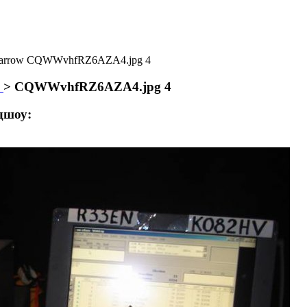
CQWWvhfRZ6AZA4.jpg 4
1
>
CQWWvhfRZ6AZA4.jpg 4
дшоу: