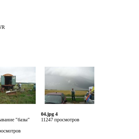
WR
04.jpg 4
ывание "базы"
11247 просмотров
росмотров