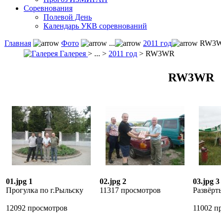
Соревнования
Полевой День
Календарь УКВ соревнований
Главная
Фото
...
2011 год
RW3
Галерея
> ... >
2011 год
> RW3WR
RW3WR
01.jpg 1
02.jpg 2
03.jpg 3
Прогулка по г.Рыльску
11317 просмотров
Развёрт
12092 просмотров
11002 п