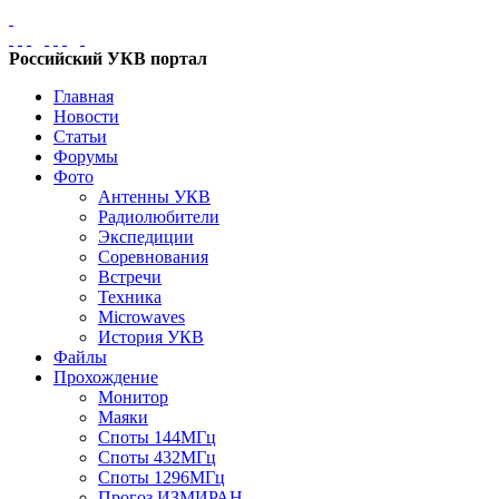
Российский УКВ портал
Главная
Новости
Статьи
Форумы
Фото
Антенны УКВ
Радиолюбители
Экспедиции
Соревнования
Встречи
Техника
Microwaves
История УКВ
Файлы
Прохождение
Монитор
Маяки
Споты 144МГц
Споты 432МГц
Споты 1296МГц
Прогоз ИЗМИРАН