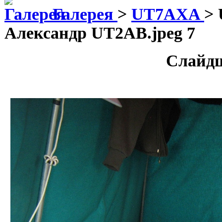
Галерея
>
UT7AXA
>
Александр UT2AB.jpeg 7
Слайд