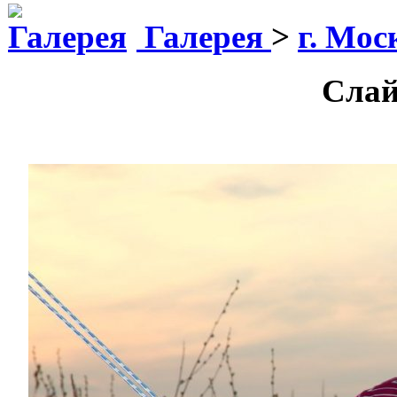
Галерея
>
г. Мо
Слай