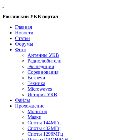
Российский УКВ портал
Главная
Новости
Статьи
Форумы
Фото
Антенны УКВ
Радиолюбители
Экспедиции
Соревнования
Встречи
Техника
Microwaves
История УКВ
Файлы
Прохождение
Монитор
Маяки
Споты 144МГц
Споты 432МГц
Споты 1296МГц
Прогоз ИЗМИРАН