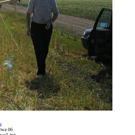
а
rwa 06
rwa5.jpg