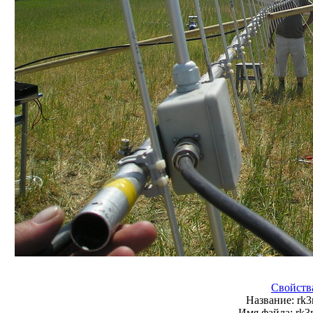
Свойств
Название:
rk3
Имя файла:
rk3