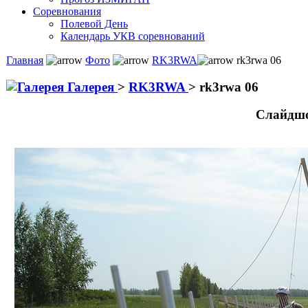
Соревнования
Полевой День
Календарь УКВ соревнований
Главная
Фото
RK3RWA
rk3rwa 06
Галерея
>
RK3RWA
>
rk3rwa 06
Слайдшо