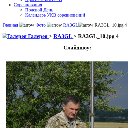
Соревнования
Полевой День
Календарь УКВ соревнований
Главная
Фото
RA3GL
RA3GL_10.jpg 4
Галерея
>
RA3GL
>
RA3GL_10.jpg 4
Слайдшоу: