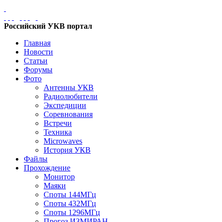
Российский УКВ портал
Главная
Новости
Статьи
Форумы
Фото
Антенны УКВ
Радиолюбители
Экспедиции
Соревнования
Встречи
Техника
Microwaves
История УКВ
Файлы
Прохождение
Монитор
Маяки
Споты 144МГц
Споты 432МГц
Споты 1296МГц
Прогоз ИЗМИРАН