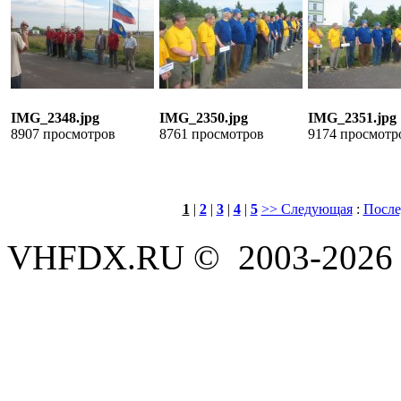
IMG_2348.jpg
IMG_2350.jpg
IMG_2351.jpg
8907 просмотров
8761 просмотров
9174 просмотр
1
|
2
|
3
|
4
|
5
>> Следующая
:
После
VHFDX.RU © 2003-2026