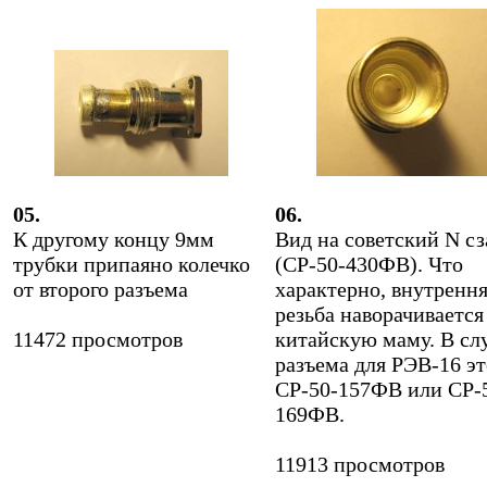
05.
06.
К другому концу 9мм
Вид на советский N с
трубки припаяно колечко
(СР-50-430ФВ). Что
от второго разъема
характерно, внутренн
резьба наворачивается
11472 просмотров
китайскую маму. В сл
разъема для РЭВ-16 эт
СР-50-157ФВ или СР-
169ФВ.
11913 просмотров