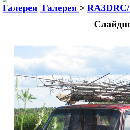
Галерея
>
RA3DRC
Слайдш