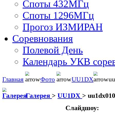
Споты 432МГц
Споты 1296МГц
Прогоз ИЗМИРАН
Соревнования
Полевой День
Календарь УКВ соре
Главная
Фото
UU1DX
uu
Галерея
>
UU1DX
>
uu1dx010
Слайдшоу: