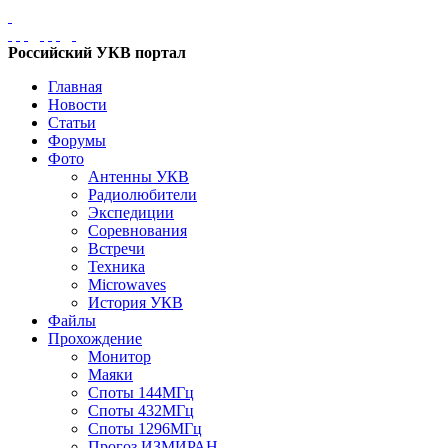
Российский УКВ портал
Главная
Новости
Статьи
Форумы
Фото
Антенны УКВ
Радиолюбители
Экспедиции
Соревнования
Встречи
Техника
Microwaves
История УКВ
Файлы
Прохождение
Монитор
Маяки
Споты 144МГц
Споты 432МГц
Споты 1296МГц
Прогоз ИЗМИРАН