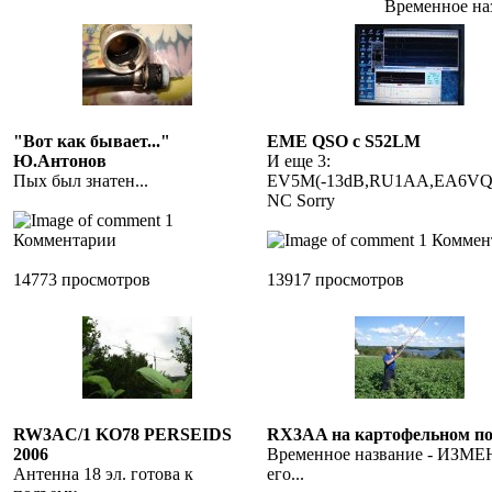
Временное на
"Вот как бывает..."
EME QSO c S52LM
Ю.Антонов
И еще 3:
Пых был знатен...
EV5M(-13dB,RU1AA,EA6VQ
NC Sorry
1
Комментарии
1 Коммен
14773 просмотров
13917 просмотров
RW3AC/1 KO78 PERSEIDS
RX3AA на картофельном по
2006
Временное название - ИЗМ
Антенна 18 эл. готова к
его...