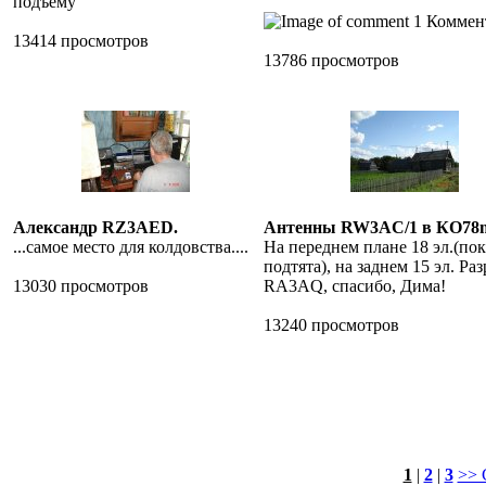
подъему
1 Коммен
13414 просмотров
13786 просмотров
Александр RZ3AED.
Антенны RW3AC/1 в КО78
...самое место для колдовства....
На переднем плане 18 эл.(пок
подтята), на заднем 15 эл. Ра
13030 просмотров
RA3AQ, спасибо, Дима!
13240 просмотров
1
|
2
|
3
>> 