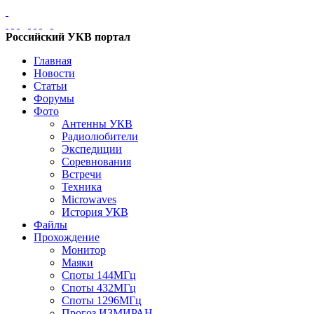
Российский УКВ портал
Главная
Новости
Статьи
Форумы
Фото
Антенны УКВ
Радиолюбители
Экспедиции
Соревнования
Встречи
Техника
Microwaves
История УКВ
Файлы
Прохождение
Монитор
Маяки
Споты 144МГц
Споты 432МГц
Споты 1296МГц
Прогоз ИЗМИРАН