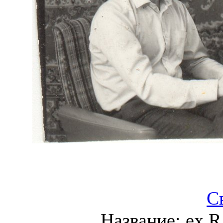
С
Название:
ex R