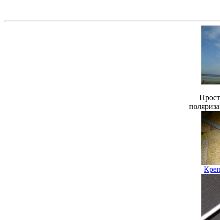
Прост
поляриза
Креп