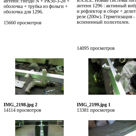
RA3LE. Новые системы пи
антенн: гнездо N + РК50-3-28 +
антенн 1296 : активный виб
оболочка + трубка из фольги +
и рефлектор в сборе + делит
оболочка для 1296.
реле (200w). Герметизация -
вспененный полиэтилен.
15660 просмотров
14095 просмотров
IMG_2198.jpg 2
IMG_2199.jpg 1
14114 просмотров
13381 просмотров