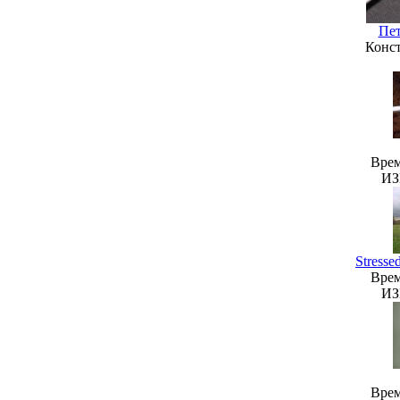
Пет
Конст
Врем
ИЗ
Stress
Врем
ИЗ
Врем