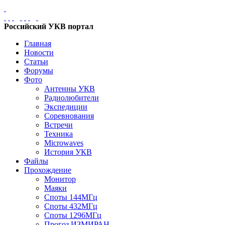
Российский УКВ портал
Главная
Новости
Статьи
Форумы
Фото
Антенны УКВ
Радиолюбители
Экспедиции
Соревнования
Встречи
Техника
Microwaves
История УКВ
Файлы
Прохождение
Монитор
Маяки
Споты 144МГц
Споты 432МГц
Споты 1296МГц
Прогоз ИЗМИРАН