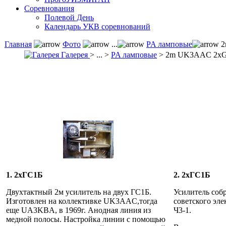
Соревнования
Полевой День
Календарь УКВ соревнований
Главная
Фото
...
PA ламповые
2
Галерея
> ... >
PA ламповые
> 2m UK3AAC 2x
1. 2хГС1Б
2. 2хГС1Б
Двухтактный 2м усилитель на двух ГС1Б.
Усилитель собр
Изготовлен на коллективке UK3AAC,тогда
советского эле
еще UA3KBA, в 1969г. Анодная линия из
Ч3-1.
медной полосы. Настройка линии с помощью