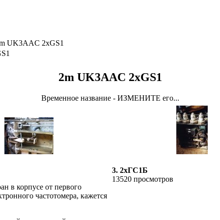
m UK3AAC 2xGS1
GS1
2m UK3AAC 2xGS1
Временное название - ИЗМЕНИТЕ его...
3. 2хГС1Б
13520 просмотров
ан в корпусе от первого
ктронного частотомера, кажется