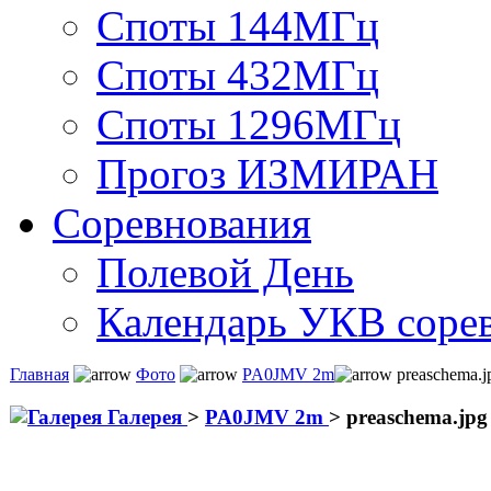
Споты 144МГц
Споты 432МГц
Споты 1296МГц
Прогоз ИЗМИРАН
Соревнования
Полевой День
Календарь УКВ соре
Главная
Фото
PA0JMV 2m
preaschema.j
Галерея
>
PA0JMV 2m
>
preaschema.jpg