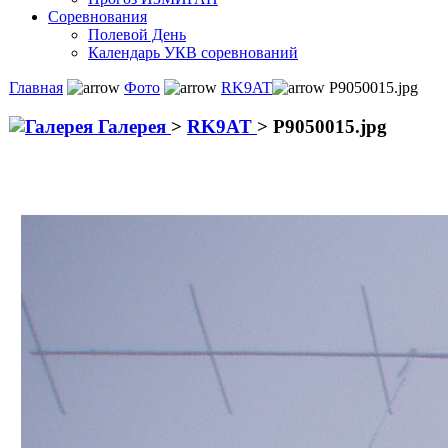
Соревнования
Полевой День
Календарь УКВ соревнований
Главная
Фото
RK9AT
P9050015.jpg
Галерея
>
RK9AT
>
P9050015.jpg