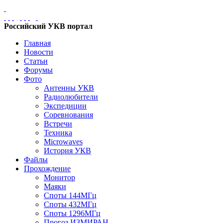
Российский УКВ портал
Главная
Новости
Статьи
Форумы
Фото
Антенны УКВ
Радиолюбители
Экспедиции
Соревнования
Встречи
Техника
Microwaves
История УКВ
Файлы
Прохождение
Монитор
Маяки
Споты 144МГц
Споты 432МГц
Споты 1296МГц
Прогоз ИЗМИРАН