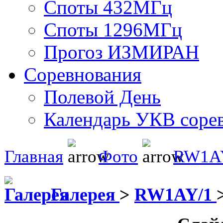
Споты 432МГц
Споты 1296МГц
Прогоз ИЗМИРАН
Соревнования
Полевой День
Календарь УКВ соре
Главная
Фото
RW1A
Галерея
>
RW1AY/1