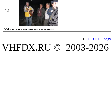
12
1
|
2
|
3
>> След
VHFDX.RU © 2003-2026