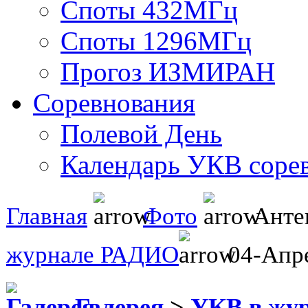
Споты 432МГц
Споты 1296МГц
Прогоз ИЗМИРАН
Соревнования
Полевой День
Календарь УКВ соре
Главная
Фото
Анте
журнале РАДИО
04-Апре
Галерея
>
УКВ в жу