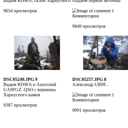
Вадим RD9FA, склон Хариусного
Подъём первой антенны
9654 просмотров
1
Комментарии
9849 просмотров
DSC05249.JPG 9
DSC05257.JPG 8
Вадим RD9FA и Анатолий
Александр UB9F..
UA9FGZ. QSO с вершины
Хариусного камня
1
Комментарии
9387 просмотров
9991 просмотров