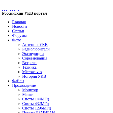
Российский УКВ портал
Главная
Новости
Статьи
Форумы
Фото
Антенны УКВ
Радиолюбители
Экспедиции
Соревнования
Встречи
Техника
Microwaves
История УКВ
Файлы
Прохождение
Монитор
Маяки
Споты 144МГц
Споты 432МГц
Споты 1296МГц
Прогоз ИЗМИРАН