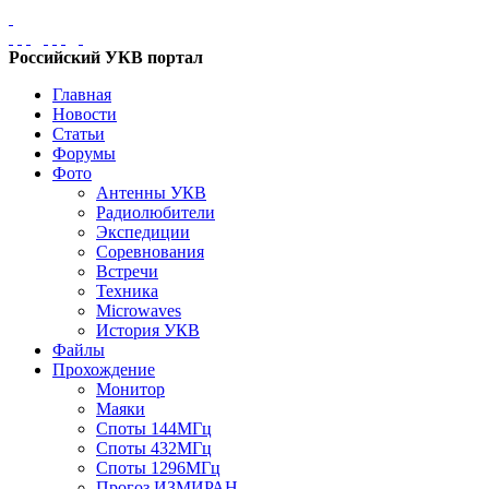
Российский УКВ портал
Главная
Новости
Статьи
Форумы
Фото
Антенны УКВ
Радиолюбители
Экспедиции
Соревнования
Встречи
Техника
Microwaves
История УКВ
Файлы
Прохождение
Монитор
Маяки
Споты 144МГц
Споты 432МГц
Споты 1296МГц
Прогоз ИЗМИРАН