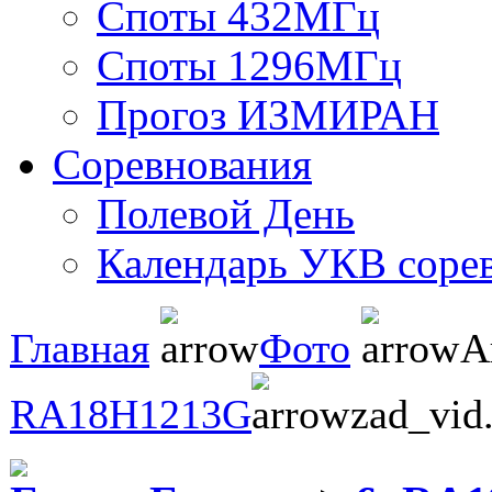
Споты 432МГц
Споты 1296МГц
Прогоз ИЗМИРАН
Соревнования
Полевой День
Календарь УКВ соре
Главная
Фото
А
RA18H1213G
zad_vid