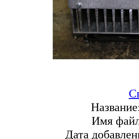
С
Название
Имя фай
Дата добавлен