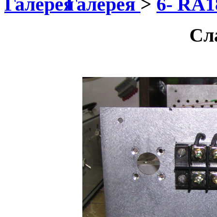
Галерея
>
6- RA
Сл