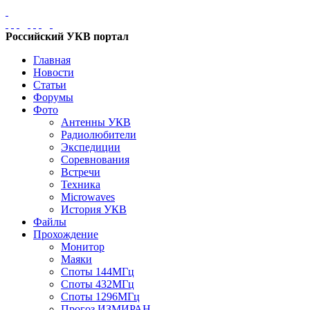
Российский УКВ портал
Главная
Новости
Статьи
Форумы
Фото
Антенны УКВ
Радиолюбители
Экспедиции
Соревнования
Встречи
Техника
Microwaves
История УКВ
Файлы
Прохождение
Монитор
Маяки
Споты 144МГц
Споты 432МГц
Споты 1296МГц
Прогоз ИЗМИРАН