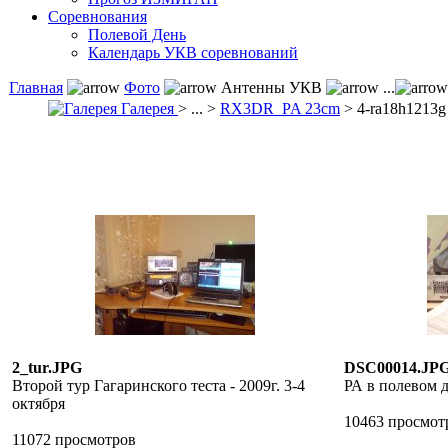
Соревнования
Полевой День
Календарь УКВ соревнований
Главная
Фото
Антенны УКВ
...
Галерея
> ... >
RX3DR_PA 23cm
> 4-ra18h1213g
2_tur.JPG
DSC00014.JP
Второй тур Гагаринского теста - 2009г. 3-4
РА в полевом 
октября
10463 просмот
11072 просмотров