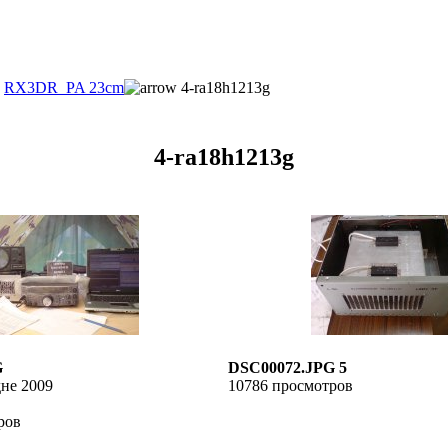
RX3DR_PA 23cm
4-ra18h1213g
4-ra18h1213g
G
DSC00072.JPG 5
дне 2009
10786 просмотров
ров