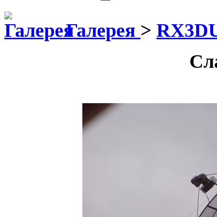
Галерея
>
RX3D
Сл