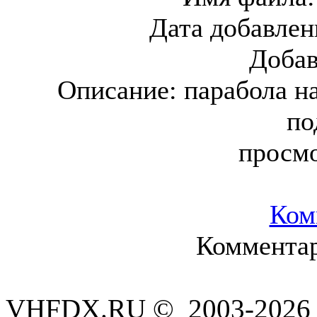
Дата добавлен
Доба
Описание:
парабола н
по
просм
Ком
Комментар
VHFDX.RU © 2003-2026