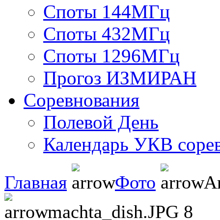
Споты 144МГц
Споты 432МГц
Споты 1296МГц
Прогоз ИЗМИРАН
Соревнования
Полевой День
Календарь УКВ соре
Главная
Фото
А
machta_dish.JPG 8