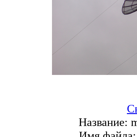
С
Название:
m
Имя файла