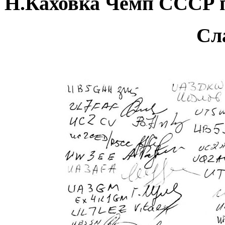
Н.Каховка Чемп СССР 
Сл