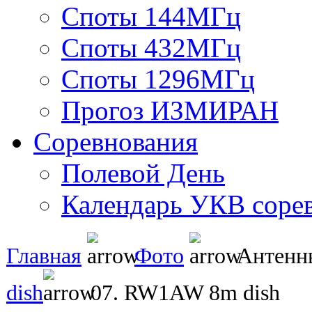
Споты 144МГц
Споты 432МГц
Споты 1296МГц
Прогоз ИЗМИРАН
Соревнования
Полевой День
Календарь УКВ соре
Главная
Фото
Антен
dish
07. RW1AW 8m dish