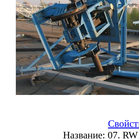
Свойст
Название:
07. RW