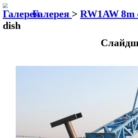
Галерея
>
RW1AW 8m 
dish
Слайдш