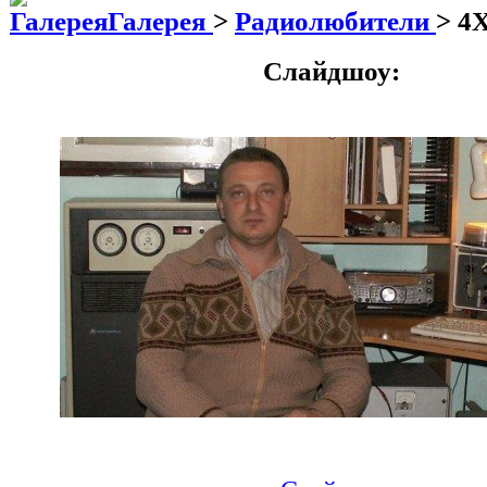
Галерея
>
Радиолюбители
>
4
Слайдшоу: