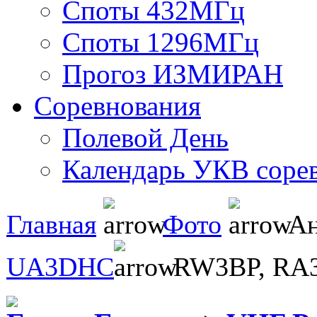
Споты 432МГц
Споты 1296МГц
Прогоз ИЗМИРАН
Соревнования
Полевой День
Календарь УКВ соре
Главная
Фото
Ан
UA3DHC
RW3BP, RA