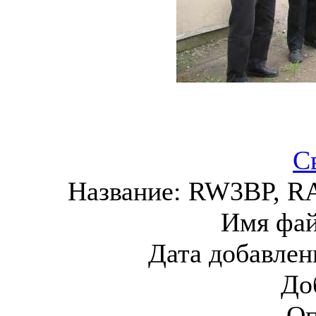
С
Название:
RW3BP, R
Имя фа
Дата добавлен
До
Оп