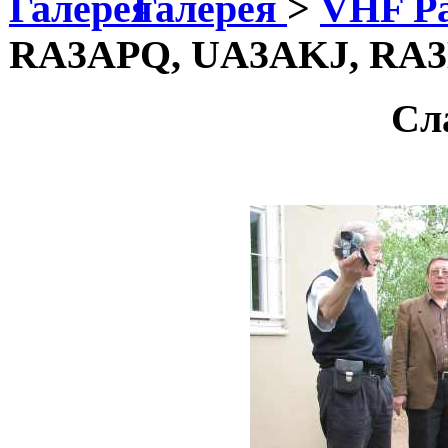
Галерея
>
VHF P
RA3APQ, UA3AKJ, RA
Сл