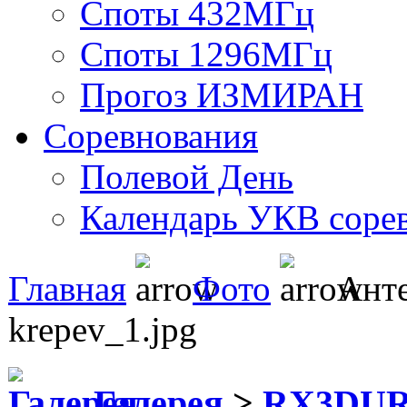
Споты 432МГц
Споты 1296МГц
Прогоз ИЗМИРАН
Соревнования
Полевой День
Календарь УКВ соре
Главная
Фото
Ант
krepev_1.jpg
Галерея
>
RX3DU