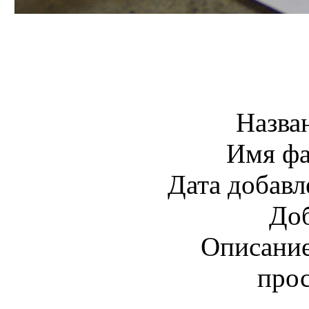
Назва
Имя ф
Дата добавл
До
Описани
про