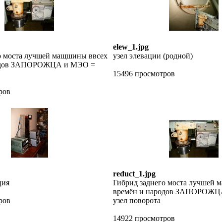
elew_1.jpg
о моста лучшей мащшины ввсех
узел элевации (родной)
родов ЗАПОРОЖЦА и МЭО =
15496 просмотров
ров
reduct_1.jpg
ция
Гибрид заднего моста лучшей 
времён и народов ЗАПОРОЖЦ
ров
узел поворота
14922 просмотров