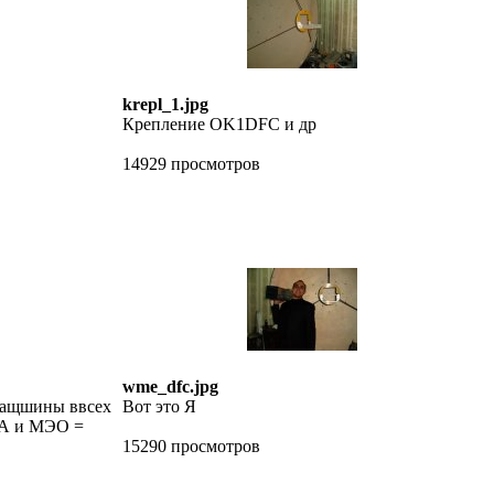
krepl_1.jpg
Крепление OK1DFC и др
14929 просмотров
wme_dfc.jpg
мащшины ввсех
Вот это Я
А и МЭО =
15290 просмотров