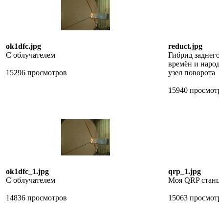
ok1dfc.jpg
reduct.jpg
С облучателем
Гибрид заднег
времён и на
15296 просмотров
узел поворота
15940 просмот
ok1dfc_1.jpg
qrp_1.jpg
С облучателем
Моя QRP стан
14836 просмотров
15063 просмот