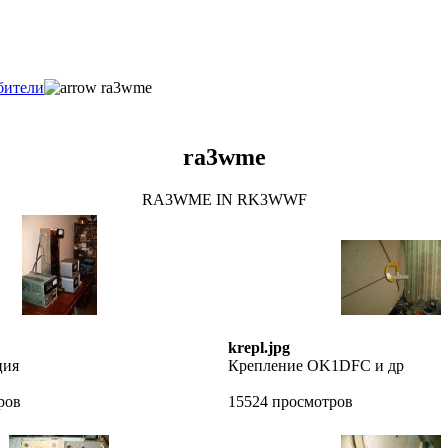
бители
ra3wme
ra3wme
RA3WME IN RK3WWF
krepl.jpg
ция
Крепление OK1DFC и др
ров
15524 просмотров