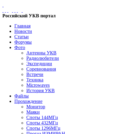
Российский УКВ портал
Главная
Новости
Статьи
Форумы
Фото
Антенны УКВ
Радиолюбители
Экспедиции
Соревнования
Встречи
Техника
Microwaves
История УКВ
Файлы
Прохождение
Монитор
Маяки
Споты 144МГц
Споты 432МГц
Споты 1296МГц
Прогоз ИЗМИРАН