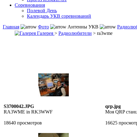
Соревнования
Полевой День
Календарь УКВ соревнований
Главная
Фото
Антенны УКВ
Радиолю
Галерея
>
Радиолюбители
> ra3wme
S3700042.JPG
qrp.jpg
RA3WME in RK3WWF
Моя QRP стан
18640 просмотров
16625 просмот