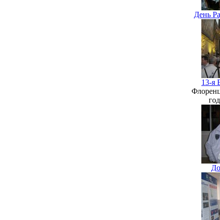
День Р
13-я
Флоренц
го
До