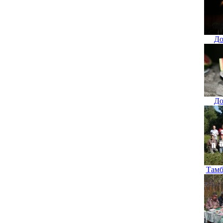
До
До
Тамб