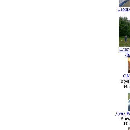
Семин
Слет 
До
OK
Врем
ИЗ
День 
Врем
ИЗ