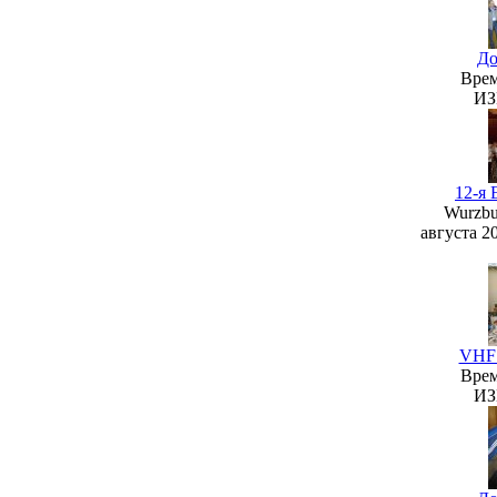
До
Врем
ИЗ
12-я
Wurzbu
августа 2
VHF 
Врем
ИЗ