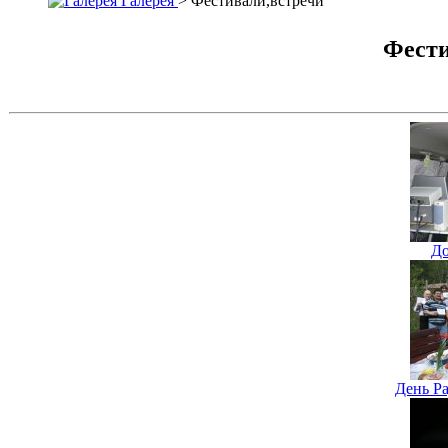
Галерея
> Фестивали,встречи
Фести
До
День Р