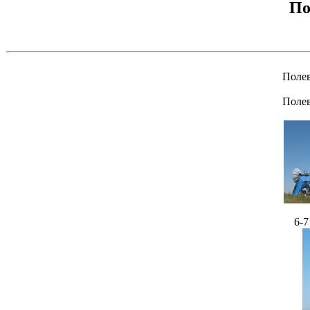
По
Полев
Полев
6-7