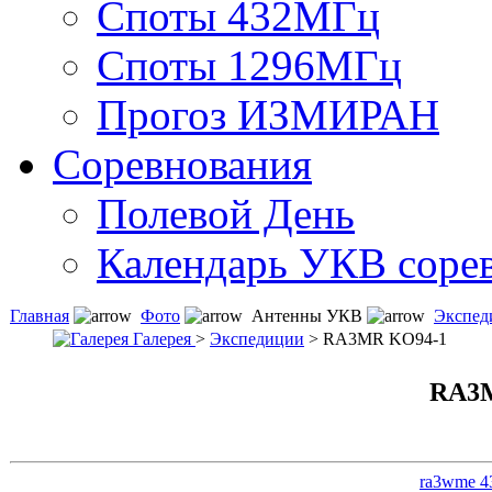
Споты 432МГц
Споты 1296МГц
Прогоз ИЗМИРАН
Соревнования
Полевой День
Календарь УКВ соре
Главная
Фото
Антенны УКВ
Экспед
Галерея
>
Экспедиции
> RA3MR KO94-1
RA3
ra3wme 4