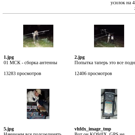
усилок на 4
1.jpg
2.jpg
01 МСК - сборка антенны
Попытка таперь это все подн
13283 просмотров
12406 просмотров
5.jpg
vhfdx_image_tmp
Начинаем все подсоединять...
Вот он KO94IX, GPS не