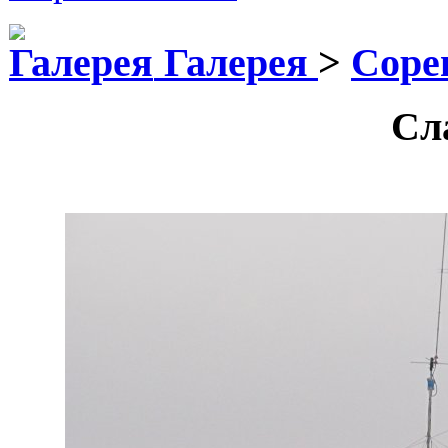
Галерея
>
Соре
Сл