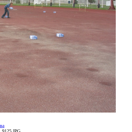
ва
_9125.JPG