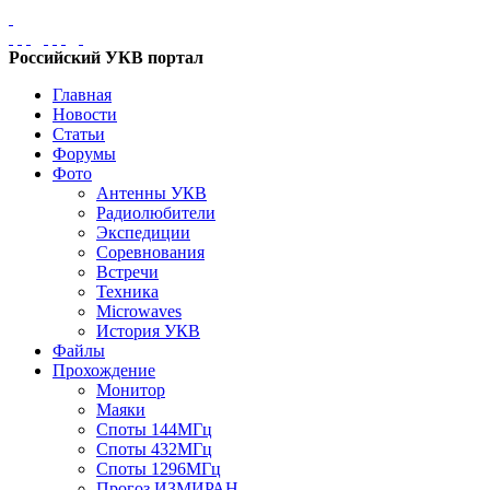
Российский УКВ портал
Главная
Новости
Статьи
Форумы
Фото
Антенны УКВ
Радиолюбители
Экспедиции
Соревнования
Встречи
Техника
Microwaves
История УКВ
Файлы
Прохождение
Монитор
Маяки
Споты 144МГц
Споты 432МГц
Споты 1296МГц
Прогоз ИЗМИРАН