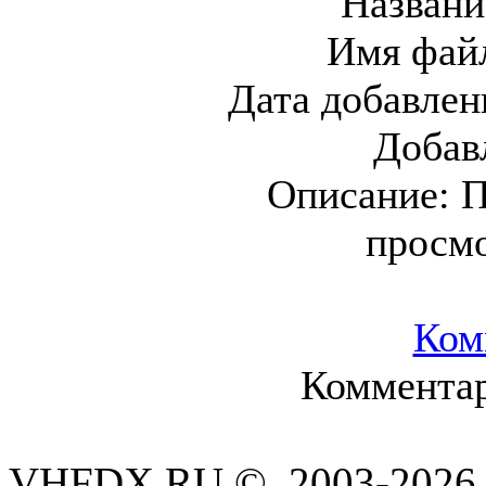
Названи
Имя фай
Дата добавлен
Добав
Описание:
П
просм
Ком
Комментар
VHFDX.RU © 2003-2026