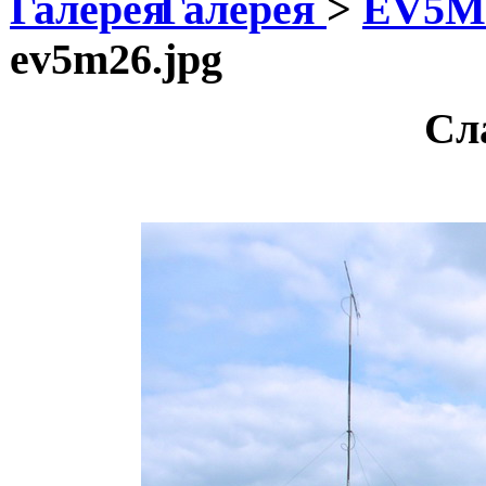
Галерея
>
EV5M
ev5m26.jpg
Сл