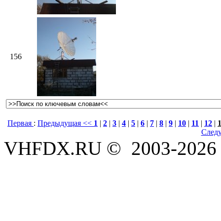
156
Первая
:
Предыдущая <<
1
|
2
|
3
|
4
|
5
|
6
|
7
|
8
|
9
|
10
|
11
|
12
|
След
VHFDX.RU © 2003-2026