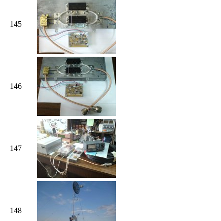
145
146
147
148