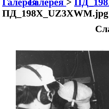
Галерея
>
ПД_19
ПД_198Х_UZ3XWM.jpg
Сл