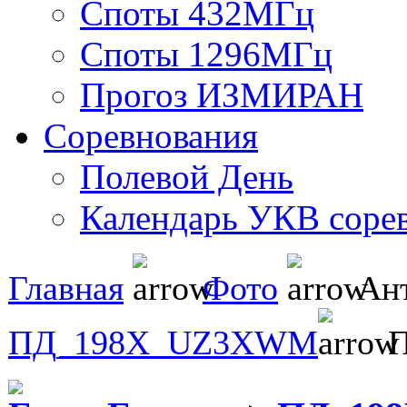
Споты 432МГц
Споты 1296МГц
Прогоз ИЗМИРАН
Соревнования
Полевой День
Календарь УКВ соре
Главная
Фото
Ан
ПД_198Х_UZ3XWM
П