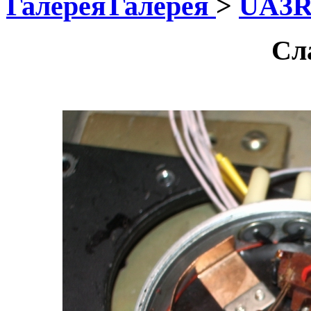
Галерея
>
UA3
Сл